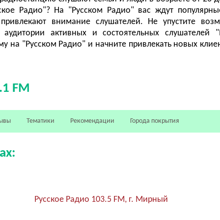
ское Радио"? На "Русском Радио" вас ждут популярн
 привлекают внимание слушателей. Не упустите воз
 аудитории активных и состоятельных слушателей "
му на "Русском Радио" и начните привлекать новых клие
.1 FM
ывы
Тематики
Рекомендации
Города покрытия
ах:
Русское Радио 103.5 FM, г. Мирный