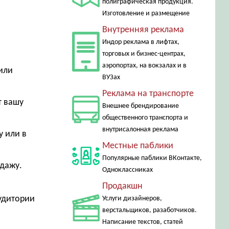
полиграфическая продукция.
Изготовление и размещение
Внутренняя реклама
Индор реклама в лифтах,
торговых и бизнес-центрах,
аэропортах, на вокзалах и в
или
ВУЗах
Реклама на транспорте
т вашу
Внешнее брендирование
общественного транспорта и
внутрисалонная реклама
у или в
Местные паблики
Популярные паблики ВКонтакте,
одажу.
Одноклассниках
Продакшн
аудитории
Услуги дизайнеров,
верстальщиков, разаботчиков.
Написание текстов, статей