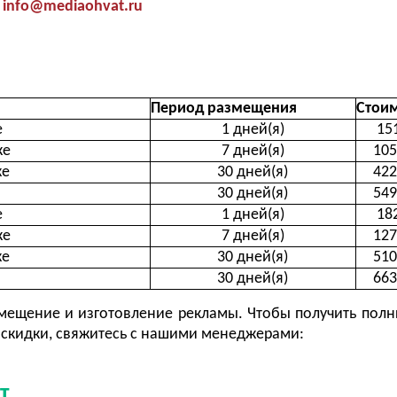
info@mediaohvat.ru
Период размещения
Стои
е
1 дней(я)
15
ке
7 дней(я)
105
ке
30 дней(я)
422
30 дней(я)
549
е
1 дней(я)
18
ке
7 дней(я)
127
ке
30 дней(я)
510
30 дней(я)
663
ещение и изготовление рекламы. Чтобы получить полн
скидки, свяжитесь с нашими менеджерами:
т