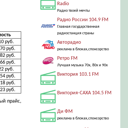
Radio
Радио твоей мечты
Радио России 104.9 FM
Главная государственная
радиостанция страны
мость
10 руб.
Авторадио
70 руб.
реклама в блоках,спонсорство
82 руб.
Ретро FM
66 руб.
Лучшая музыка 70х, 80х и 90х
22 руб.
Виктория 103.1 FM
54 руб.
18 руб.
23 руб.
Виктория-САХА 104.5 FM
ый прайс,
Ди ФМ
реклама в блоках,спонсорство