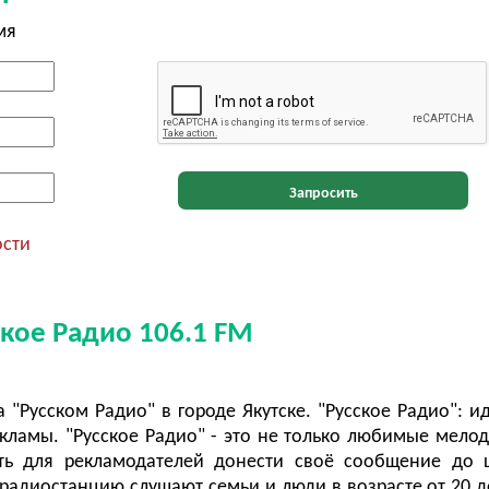
мя
Запросить
ости
ское Радио 106.1 FM
"Русском Радио" в городе Якутске. "Русское Радио": и
ламы. "Русское Радио" - это не только любимые мелод
ть для рекламодателей донести своё сообщение до 
радиостанцию слушают семьи и люди в возрасте от 20 до