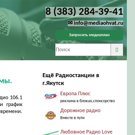
8 (383) 284-39-41
✉ info@mediaohvat.ru
Запросить медиаплан
Ещё Радиостанции в
амы.
г.Якутск
Европа Плюс
дио 106.1
реклама в блоках,спонсорство
и график
Дорожное радио
 времени.
Вместе в пути
Любовное Радио Love