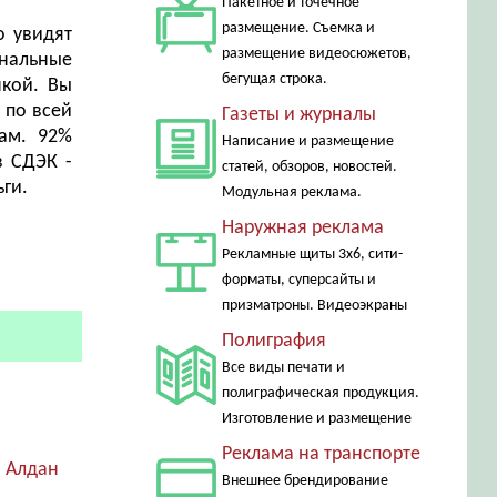
Пакетное и точечное
размещение. Съемка и
о увидят
размещение видеосюжетов,
ональные
бегущая строка.
нкой. Вы
 по всей
Газеты и журналы
сам. 92%
Написание и размещение
в СДЭК -
статей, обзоров, новостей.
ги.
Модульная реклама.
Наружная реклама
Рекламные щиты 3х6, сити-
форматы, суперсайты и
призматроны. Видеоэкраны
Полиграфия
Все виды печати и
полиграфическая продукция.
Изготовление и размещение
Реклама на транспорте
. Алдан
Внешнее брендирование