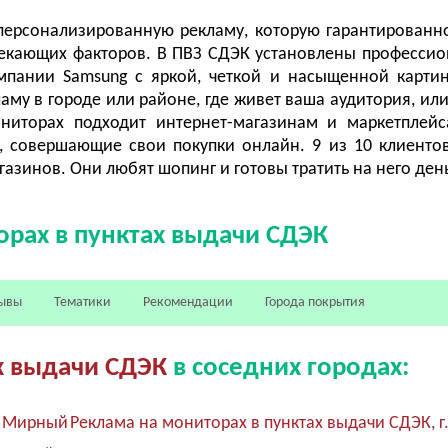
персонализированную рекламу, которую гарантированн
лекающих факторов. В ПВЗ СДЭК установлены професси
мпании Samsung с яркой, четкой и насыщенной карти
аму в городе или районе, где живет ваша аудитория, или
ониторах подходит интернет-магазинам и маркетплей
и, совершающие свои покупки онлайн. 9 из 10 клиенто
азинов. Они любят шопинг и готовы тратить на него день
рах в пунктах выдачи СДЭК
ывы
Тематики
Рекомендации
Города покрытия
х выдачи СДЭК
в соседних городах:
г. Мирный
Реклама на мониторах в пунктах выдачи СДЭК, г