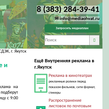
8 (383) 284-39-41
✉ info@mediaohvat.ru
Запросить медиаплан
ДЭК, г. Якутск
Ещё Внутренняя реклама в
е и
г.Якутск
Реклама в кинотеатрах
рекламные ролики перед
клама на
показом фильмов, сити-формат,
подберут
стикеры
цу с 9:00
Распространение
листовок по почтовым